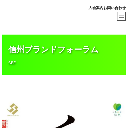
内
入会案内
お問い合わせ
容
を
ス
キ
ッ
プ
信州ブランドフォーラム
SBF