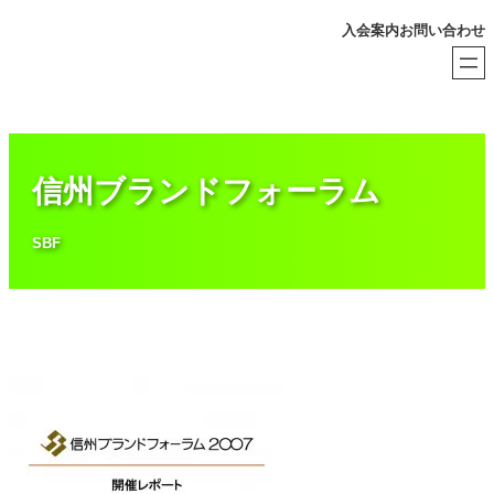
内
入会案内
お問い合わせ
容
を
ス
キ
ッ
プ
信州ブランドフォーラム
SBF