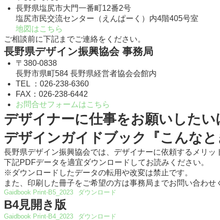
長野県塩尻市大門一番町12番2号
塩尻市民交流センター（えんぱーく）内4階405号室
地図はこちら
ご相談前に下記までご連絡をください。
長野県デザイン振興協会 事務局
〒380-0838
長野市県町584 長野県経営者協会会館内
TEL ：026-238-6360
FAX：026-238-6442
お問合せフォームはこちら
デザイナーに仕事をお願いしたい
デザインガイドブック『こんなと
長野県デザイン振興協会では、デザイナーに依頼するメリッ
下記PDFデータを適宜ダウンロードしてお読みください。
※ダウンロードしたデータの転用や改変は禁止です。
また、印刷した冊子をご希望の方は事務局までお問い合わせ
Gaidbook Print-B5_2023
ダウンロード
B4見開き版
Gaidbook Print-B4_2023
ダウンロード