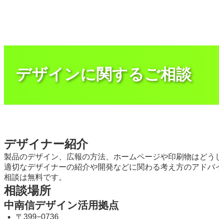
内
容
を
ス
キ
ッ
プ
デザインに関するご相談
デザイナー紹介
製品のデザイン、広報の方法、ホームページや印刷物はどう
適切なデザイナーの紹介や開発などに関わる考え方のアドバ
相談は無料です。
相談場所
中南信デザイン活用拠点
〒399−0736