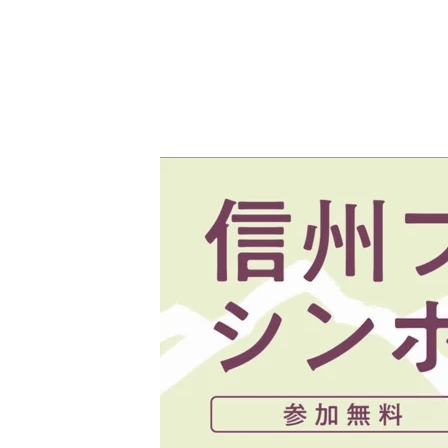
内
容
を
ス
キ
ッ
プ