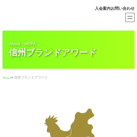
内
入会案内
お問い合わせ
容
を
ス
キ
ッ
プ
About：NDPA
信州ブランドアワード
信州ブランドアワード
About
▶