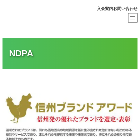
内
入会案内
お問い合わせ
容
を
ス
キ
ッ
プ
NDPA