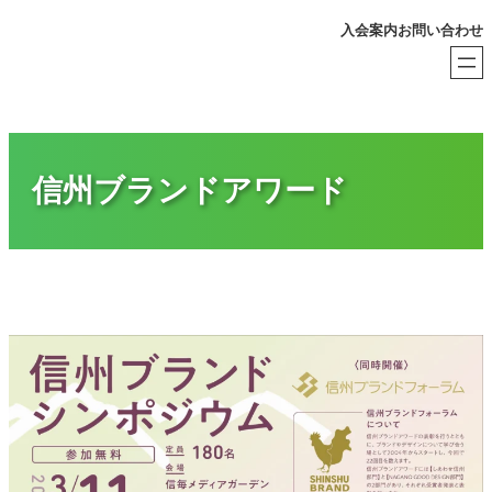
内
入会案内
お問い合わせ
容
を
ス
キ
ッ
プ
信州ブランドアワード