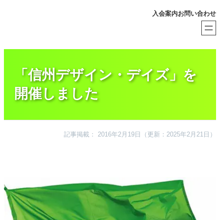
内
入会案内
お問い合わせ
容
を
ス
キ
ッ
プ
「信州デザイン・デイズ」を
開催しました
記事掲載： 2016年2月19日
（更新：2025年2月21日）