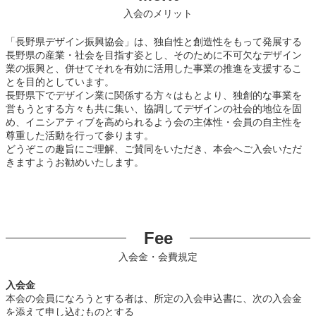
入会のメリット
「長野県デザイン振興協会」は、独自性と創造性をもって発展する
長野県の産業・社会を目指す姿とし、そのために不可欠なデザイン
業の振興と、併せてそれを有効に活用した事業の推進を支援するこ
とを目的としています。
長野県下でデザイン業に関係する方々はもとより、独創的な事業を
営もうとする方々も共に集い、協調してデザインの社会的地位を固
め、イニシアティブを高められるよう会の主体性・会員の自主性を
尊重した活動を行って参ります。
どうぞこの趣旨にご理解、ご賛同をいただき、本会へご入会いただ
きますようお勧めいたします。
Fee
入会金・会費規定
入会金
本会の会員になろうとする者は、所定の入会申込書に、次の入会金
を添えて申し込むものとする