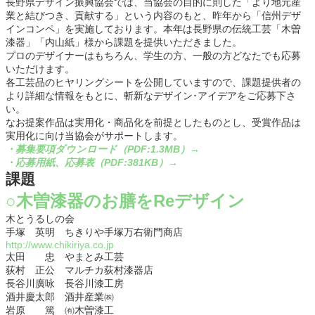
長野県デザイン振興協会では、当協会の目的に則した「より地元産
業と結びつき、貢献する」という内容のもと、昨年から「信州デザ
インコンペ」を実施しております。本年は長野県の伝統工芸「木曽
漆器」「内山紙」様から課題を提供いただきました。
プロのデザイナーはもちろん、学生の方、一般の方どなたでも応募
いただけます。
各工芸品のヒヤリングシートを公開していますので、課題提供者の
より詳細な情報をもとに、斬新なデザイン･アイデアをご応募下さ
い。
なお提案作品は実用化・商品化を前提としたものとし、受賞作品は
実用化に向け当協会がサポートします。
・募集要項ダウンロード（PDF:1.3MB）→
・応募用紙、応募表（PDF:381KB）→
課題
○木曽漆器のお膳をReデザイン
木とうるしの会
手塚 英明 ちきりや手塚万右衛門商店
http://www.chikiriya.co.jp
太田 忠 やまとみ工芸
荻村 正公 マルチカ荻村漆器店
長谷川廣咏 長谷川漆工房
酒井慶太郎 酒井産業㈱
岩原 篤 ㈲木曽漆工