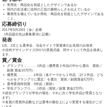
実用化・商品化を前提としたデザインであるか
現代の生活者に信州の工芸の素晴らしさを伝えているか
審美性を備えているか用化・商品化を前提としたデザインである
こと。
応募締切り
2017年9月29日（金）必着
（作品提出先は募集要項に記載）
発表
1次、2次とも選考会、当会サイトで受賞者のお名前のみ発表
※信州デザインデイズ2017の受賞式後、同サイトにて作品を発表し
ます。
賞／賞金
グランプリ…………1作品（優秀賞２作品の中から選出 賞状／
副賞 賞金10万円）
優秀賞……………1作品（各テーマから１作品 〔計２作品、どち
らかをグランプリに選定〕を選出 賞状／副賞賞金5万円）
選考委員特別賞…3作品（賞状）
学生グランプリ……1作品（賞状／副賞 賞金2万円）
※総合グランプリが学生の場合、それに次ぐ学生作品が受賞となり
ます)
※各賞の受賞作品数などは選考の都合上により変更する場合がござ
います。