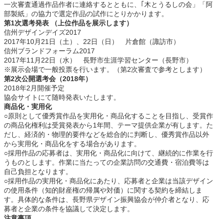
一次審査通過作品作者に連絡するとともに、｢木とうるしの会」「阿
部製紙」の協力で選定作品の試作にとりかかります。
第1次選考発表 （上位作品を展示します）
信州デザインデイズ2017
2017年10月21日（土）、22日（日） 片倉館（諏訪市）
信州ブランドフォーラム2017
2017年11月22日（水） 長野市生涯学習センター（長野市）
※展示会場で一般投票を行います。（第2次審査で参考とします）
第2次公開選考会（2018年）
2018年2月開催予定
協会サイトにて随時発表いたします。
商品化・実用化
○原則として優秀賞作品を実用化・商品化することを目指し、受賞作
の商品化権利は受賞発表から1年間、テーマ提供企業が有します。た
だし、経済的・物理的要件などを総合的に判断し、優秀賞作品以外
から実用化・商品化をする場合があります。
○採用作品の応募者は、実用化・商品化に向けて、継続的に作業を行
うものとします。作業に当たっての企業訪問の交通費・宿泊費等は
自己負担となります。
○採用作品の実用化・商品化にあたり、応募者と企業は当該デザイン
の使用条件（知的財産権の帰属や対価）に関する契約を締結しま
す。具体的な条件は、長野県デザイン振興協会が仲介者となり、応
募者と企業の条件を協議して決定します。
注意事項