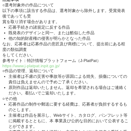
○選考対象外の作品について
以下の事項に該当する作品は、選考対象から除外します。受賞発表
後であっても受
賞を取り消す場合があります。
応募手続きの諸規定に反する作品
既発表のデザインと同一、または酷似した作品
他の知的財産権の侵害が明らかとなった作品
なお、応募者は応募作品の意匠及び商標について、提出前にある程
度の類似調査
をしてください。
参考サイト：特許情報プラットフォーム（J-PlatPat）
https://www.j-platpat.inpit.go.jp/
○作品の管理、返却について
主催者は不慮の災害や事故等が原因による焼失、損傷についての
責任は負えませんので予めご了承ください。
原則作品は返却いたしません。返却を希望される場合はご連絡く
ださい。着払いでご返却いたします。
○その他
応募作品の制作や郵送に要する経費は、応募者が負担するするも
のとします。
主催者は作品を展示し、Webサイト、カタログ、パンフレット等
に掲載するとともに、本 事業及び公的な目的において公表するこ
とができます。