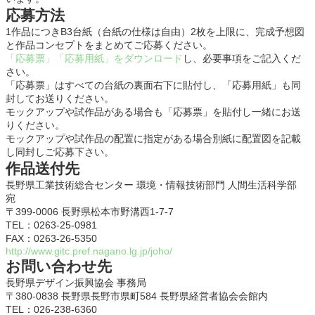
応募方法
1作品につきB3台紙（台紙の仕様は自由）2枚を上限に、完成予想図
と作品コンセプトをまとめてご応募ください。
「応募票」「応募用紙」をダウンロード
し、必要事項をご記入くだ
さい。
「応募票」はすべての台紙の裏面右下に貼付し、「応募用紙」も同
封してお送りください。
モックアップや試作品がある場合も「応募票」を貼付し一緒にお送
りください。
モックアップや試作品の配置に指定がある場合別紙に配置図を記載
し同封しご応募下さい。
作品送付先
長野県工業技術総合センター 環境・情報技術部門 人間生活科学部
宛
〒399-0006 長野県松本市野溝西1-7-7
TEL：0263-25-0981
FAX：0263-26-5350
http://www.gitc.pref.nagano.lg.jp/joho/
お問い合わせ先
長野県デザイン振興協会 事務局
〒380-0838 長野県長野市県町584 長野県経営者協会会館内
TEL：026-238-6360