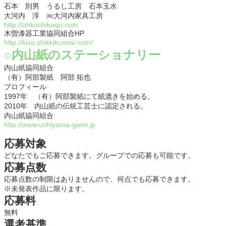
石本 則男 うるし工房 石本玉水
大河内 淳 ㈱大河内家具工房
http://ohkochikagu.com
木曽漆器工業協同組合HP
http://kiso.shikkikumiai.com/
○内山紙のステーショナリー
内山紙協同組合
（有）阿部製紙 阿部 拓也
プロフィール
1997年 （有）阿部製紙にて紙漉きを始める。
2010年 内山紙の伝統工芸士に認定される。
内山紙協同組合
http://www.uchiyama-gami.jp
応募対象
どなたでもご応募できます。グループでの応募も可能です。
応募点数
応募点数の制限はありませんので、何点でも応募できます。
※未発表作品に限ります。
応募料
無料
選考基準