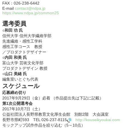
FAX：026-238-6442
E-mail
contact@ndpa.jp
https://www.ndpa.jp/common25
選考委員
○和田 功 氏
信州大学 信州大学繊維学部
先進繊維・感性工学科
感性工学コース 教授
／プロダクトデザイナー
○内田 和美 氏
富山大学 芸術文化学部
プロダクトデザイン 教授
○山口 美緒 氏
編集室いとぐち代表
スケジュール
応募締め切り
2017年9月29日（金）必着 （作品提出先は下記に記載）
第1次公開選考会
2017年10月7日（土）
公益社団法人長野県教育文化厚生会館 別館2階 大会議室
長野市県町593 TEL
026-237-8115
http://kouseikyoukai.com
モックアップ試作作品を絞り込む（5～10点）