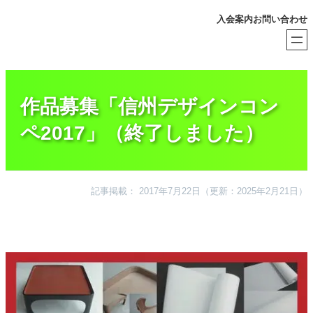
内
入会案内
お問い合わせ
容
を
ス
キ
ッ
プ
作品募集「信州デザインコン
ペ2017」（終了しました）
記事掲載： 2017年7月22日
（更新：2025年2月21日）