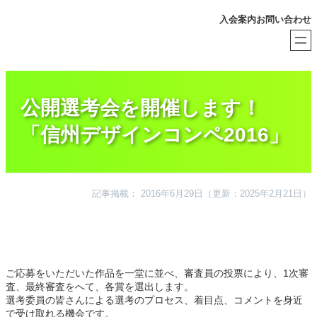
内
入会案内
お問い合わせ
容
を
ス
キ
ッ
プ
公開選考会を開催します！
「信州デザインコンペ2016」
記事掲載： 2016年6月29日
（更新：2025年2月21日）
ご応募をいただいた作品を一堂に並べ、審査員の投票により、1次審
査、最終審査をへて、各賞を選出します。
選考委員の皆さんによる選考のプロセス、着目点、コメントを身近
で受け取れる機会です。