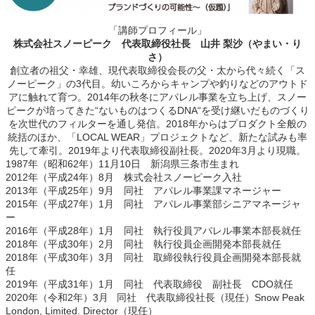
「講師プロフィール」
株式会社スノーピーク 代表取締役社長 山井 梨沙（やまい・り
さ）
創立者の祖父・幸雄、現代表取締役会長の父・太から代々続く「ス
ノーピーク」の3代目。幼いころからキャンプや釣りなどのアウトド
アに触れて育つ。2014年の秋冬にアパレル事業を立ち上げ、スノー
ピークが培ってきた“ないものはつくるDNA“を受け継いだものづくり
を次世代のフィルターを通し発信。2018年からはプロダクト全般の
統括のほか、「LOCAL WEAR」プロジェクトなど、新たな試みも率
先して牽引。2019年より代表取締役副社長。2020年3月より現職。
1987年（昭和62年）11月10日 新潟県三条市生まれ
2012年（平成24年）8月 株式会社スノーピーク入社
2013年（平成25年）9月 同社 アパレル事業課マネージャー
2015年（平成27年）1月 同社 アパレル事業部シニアマネージャ
ー
2016年（平成28年）1月 同社 執行役員アパレル事業本部長就任
2018年（平成30年）2月 同社 執行役員企画開発本部長就任
2018年（平成30年）3月 同社 取締役執行役員企画開発本部長就
任
2019年（平成31年）1月 同社 代表取締役 副社長 CDO就任
2020年（令和2年）3月 同社 代表取締役社長（現任）Snow Peak
London, Limited. Director（現任）