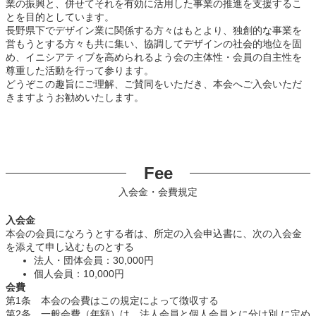
業の振興と、併せてそれを有効に活用した事業の推進を支援するこ
とを目的としています。
長野県下でデザイン業に関係する方々はもとより、独創的な事業を
営もうとする方々も共に集い、協調してデザインの社会的地位を固
め、イニシアティブを高められるよう会の主体性・会員の自主性を
尊重した活動を行って参ります。
どうぞこの趣旨にご理解、ご賛同をいただき、本会へご入会いただ
きますようお勧めいたします。
Fee
入会金・会費規定
入会金
本会の会員になろうとする者は、所定の入会申込書に、次の入会金
を添えて申し込むものとする
法人・団体会員：30,000円
個人会員：10,000円
会費
第1条 本会の会費はこの規定によって徴収する
第2条 一般会費（年額）は、法人会員と個人会員とに分け別 に定め