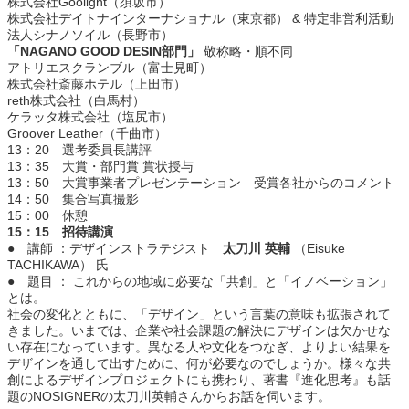
株式会社Goolight（須坂市）
株式会社デイトナインターナショナル（東京都） & 特定非営利活動
法人シナノソイル（長野市）
「NAGANO GOOD DESIN部門」
敬称略・順不同
アトリエスクランブル（富士見町）
株式会社斎藤ホテル（上田市）
reth株式会社（白馬村）
ケラッタ株式会社（塩尻市）
Groover Leather（千曲市）
13：20 選考委員長講評
13：35 大賞・部門賞 賞状授与
13：50 大賞事業者プレゼンテーション 受賞各社からのコメント
14：50 集合写真撮影
15：00 休憩
15：15 招待講演
● 講師 ：デザインストラテジスト
太刀川 英輔
（Eisuke
TACHIKAWA） 氏
● 題目 ： これからの地域に必要な「共創」と「イノベーション」
とは。
社会の変化とともに、「デザイン」という言葉の意味も拡張されて
きました。いまでは、企業や社会課題の解決にデザインは欠かせな
い存在になっています。異なる人や文化をつなぎ、よりよい結果を
デザインを通して出すために、何が必要なのでしょうか。様々な共
創によるデザインプロジェクトにも携わり、著書『進化思考』も話
題のNOSIGNERの太刀川英輔さんからお話を伺います。