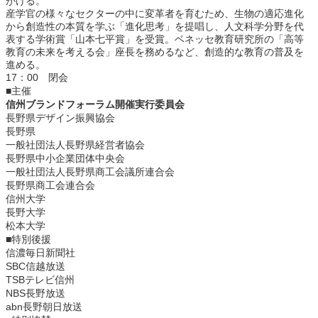
がける。
産学官の様々なセクターの中に変革者を育むため、生物の適応進化
から創造性の本質を学ぶ「進化思考」を提唱し、人文科学分野を代
表する学術賞「山本七平賞」を受賞。ベネッセ教育研究所の「高等
教育の未来を考える会」座長を務めるなど、創造的な教育の普及を
進める。
17：00 閉会
■主催
信州ブランドフォーラム開催実行委員会
長野県デザイン振興協会
長野県
一般社団法人長野県経営者協会
長野県中小企業団体中央会
一般社団法人長野県商工会議所連合会
長野県商工会連合会
信州大学
長野大学
松本大学
■特別後援
信濃毎日新聞社
SBC信越放送
TSBテレビ信州
NBS長野放送
abn長野朝日放送