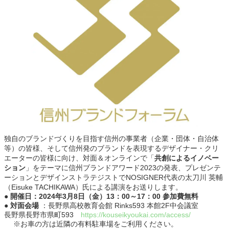
独自のブランドづくりを目指す信州の事業者（企業・団体・自治体
等）の皆様、そして信州発のブランドを表現するデザイナー・クリ
エーターの皆様に向け、対面＆オンラインで「
共創によるイノベー
ション
」をテーマに信州ブランドアワード2023の発表、プレゼンテ
ーションとデザインストラテジストでNOSIGNER代表の太刀川 英輔
（Eisuke TACHIKAWA）氏による講演をお送りします。
● 開催日：2024年3月8日（金）13：00～17：00
参加費無料
● 対面会場
：長野県高校教育会館 Rinks593 本館2F中会議室
長野県長野市県町593
https://kouseikyoukai.com/access/
※お車の方は近隣の有料駐車場をご利用ください。