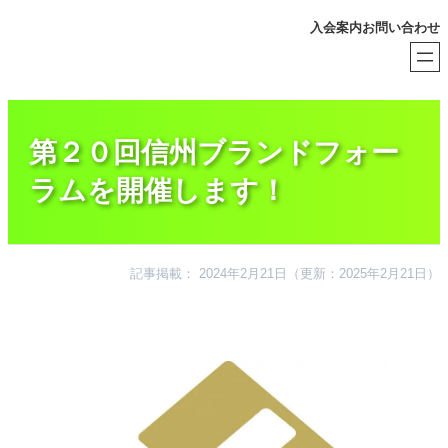
内
入会案内
お問い合わせ
容
を
ス
キ
ッ
プ
第２０回信州ブランドフォー
ラムを開催します！
記事掲載： 2024年2月21日
（更新：2025年2月21日）