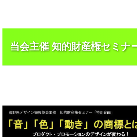
内
容
を
ス
キ
ッ
プ
当会主催 知的財産権セミナ