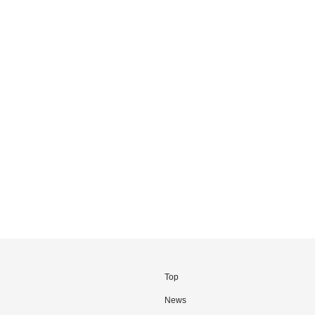
Top
News