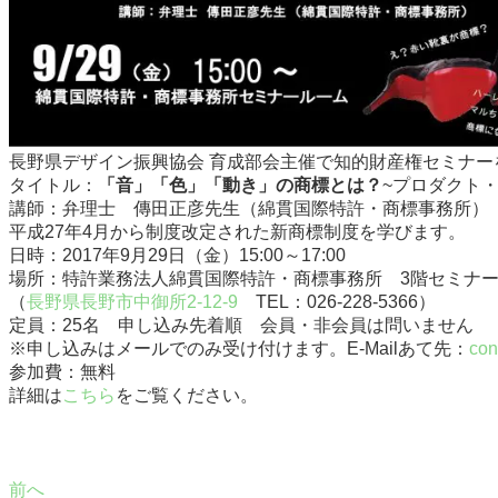
長野県デザイン振興協会 育成部会主催で知的財産権セミナー
タイトル：
「音」「色」「動き」の商標とは？
~プロダクト
講師：弁理士 傳田正彦先生（綿貫国際特許・商標事務所）
平成27年4月から制度改定された新商標制度を学びます。
日時：2017年9月29日（金）15:00～17:00
場所：特許業務法人綿貫国際特許・商標事務所 3階セミナ
（
長野県長野市中御所2-12-9
TEL：026-228-5366）
定員：25名 申し込み先着順 会員・非会員は問いません
※申し込みはメールでのみ受け付けます。E-Mailあて先：
con
参加費：無料
詳細は
こちら
をご覧ください。
前へ