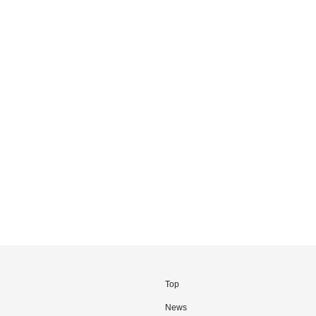
Top
News