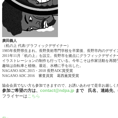
廣田義人
（机の上 代表/グラフィックデザイナー）
1985年長野県生まれ。長野美術専門学校を卒業後、長野市内のデザイ
2011年11月「机の上」を設立。長野市を拠点にグラフィックデザイ
イラストレーションの制作も行っている。今年こそは作家活動を再開
趣味は自転車と植物。最近、水槽に手を出した。
NAGANO ADC 2015・2018 長野ADC賞受賞
NAGANO ADC 2016 審査員賞 葛西薫賞受賞
協会会員でない方も参加できますので、お誘いあわせで是非お越しく
参加ご希望の方は、
contact@ndpa.jp
まで 氏名、連絡先、
フライヤーは
こちら