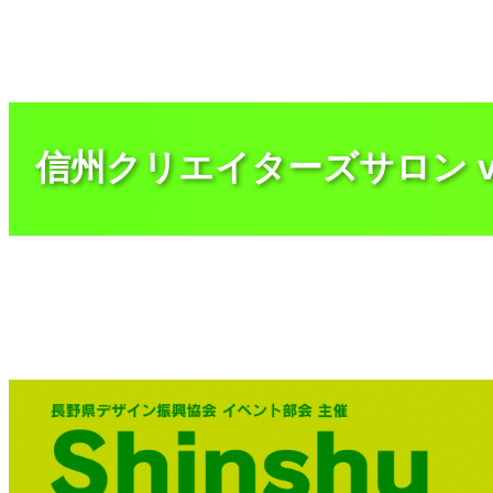
内
容
を
ス
キ
ッ
プ
信州クリエイターズサロン v