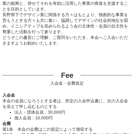
業の振興と、併せてそれを有効に活用した事業の推進を支援するこ
とを目的としています。
長野県下でデザイン業に関係する方々はもとより、独創的な事業を
営もうとする方々も共に集い、協調してデザインの社会的地位を固
め、イニシアティブを高められるよう会の主体性・会員の自主性を
尊重した活動を行って参ります。
どうぞこの趣旨にご理解、ご賛同をいただき、本会へご入会いただ
きますようお勧めいたします。
Fee
入会金・会費規定
入会金
本会の会員になろうとする者は、所定の入会申込書に、次の入会金
を添えて申し込むものとする
法人・団体会員：30,000円
個人会員：10,000円
会費
第1条 本会の会費はこの規定によって徴収する