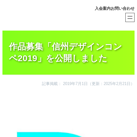
内
入会案内
お問い合わせ
容
を
ス
キ
ッ
プ
作品募集「信州デザインコン
ペ2019」を公開しました
記事掲載： 2019年7月1日
（更新：2025年2月21日）