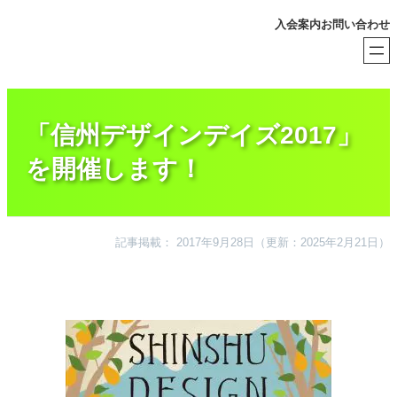
内
入会案内
お問い合わせ
容
を
ス
キ
ッ
プ
「信州デザインデイズ2017」
を開催します！
記事掲載： 2017年9月28日
（更新：2025年2月21日）