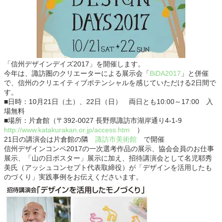
「信州デザインデイズ2017」を開催します。
今年は、諏訪圏のクリエーターによる展示会「
BiDA2017
」と併催
で、信州のクリエイティブポテンシャルを感じていただける2日間で
す。
■日時：10月21日（土）、22日（日） 両日とも10:00～17:00 入
場無料
■場所：片倉館（〒392-0027 長野県諏訪市湖岸通り4-1-9
http://www.katakurakan.or.jp/access.htm
）
21日の講演会は片倉館の隣
諏訪市美術館
で開催
信州デザインコンペ2017の一次選考作品の展示、協会会員のお仕事
展示、「山の日ポスター」展示に加え、招待講演会として名児耶秀
美氏（アッシュコンセプト代表取締役）が「デザインを活用したも
のづくり」実践事例をお伝えくださいます。