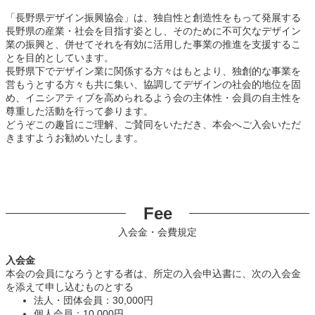
「長野県デザイン振興協会」は、独自性と創造性をもって発展する
長野県の産業・社会を目指す姿とし、そのために不可欠なデザイン
業の振興と、併せてそれを有効に活用した事業の推進を支援するこ
とを目的としています。
長野県下でデザイン業に関係する方々はもとより、独創的な事業を
営もうとする方々も共に集い、協調してデザインの社会的地位を固
め、イニシアティブを高められるよう会の主体性・会員の自主性を
尊重した活動を行って参ります。
どうぞこの趣旨にご理解、ご賛同をいただき、本会へご入会いただ
きますようお勧めいたします。
Fee
入会金・会費規定
入会金
本会の会員になろうとする者は、所定の入会申込書に、次の入会金
を添えて申し込むものとする
法人・団体会員：30,000円
個人会員：10,000円