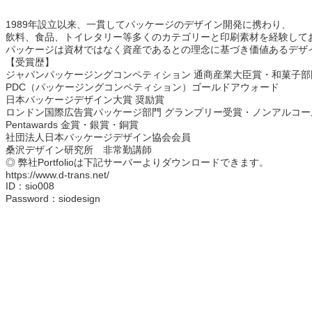
1989年設立以来、一貫してパッケージのデザイン開発に携わり、
飲料、食品、トイレタリー等多くのカテゴリーと印刷素材を経験して
パッケージは資材ではなく資産であるとの理念に基づき価値あるデザ
【受賞歴】
ジャパンパッケージングコンペティション 通商産業大臣賞・和菓子部
PDC（パッケージングコンペティション）ゴールドアウォード
日本パッケージデザイン大賞 奨励賞
ロンドン国際広告賞パッケージ部門 グランプリー受賞・ノンアルコー
Pentawards 金賞・銀賞・銅賞
社団法人日本パッケージデザイン協会会員
桑沢デザイン研究所 非常勤講師
◎ 弊社Portfolioは下記サーバーよりダウンロードできます。
https://www.d-trans.net/
ID：sio008
Password：siodesign