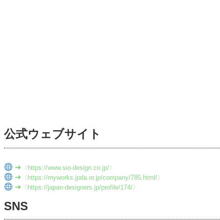
公式ウェブサイト
➜
〈https://www.sio-design.co.jp/〉
➜
〈https://myworks.jpda.or.jp/company/785.html/〉
➜
〈https://japan-designers.jp/profile/174/〉
SNS