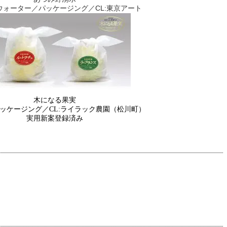
ウォーター／パッケージング／CL:東京アート
木になる果実
ッケージング／
CL:
ライラック農園（松川町）
実用新案登録済み