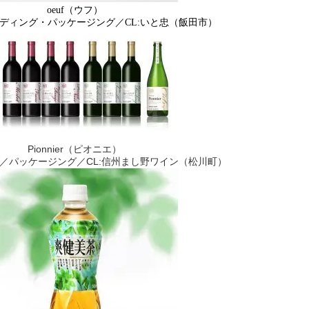
oeuf
（ウフ）
ディング・パッケージング／
CL:
いと忠（飯田市）
Pionnier（ピオニエ）
／パッケージング／CL:信州まし野ワイン（松川町）