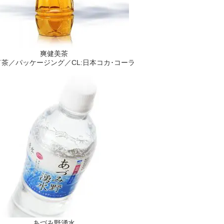
爽健美茶
茶／パッケージング／CL:日本コカ･コーラ
あづみ野湧水