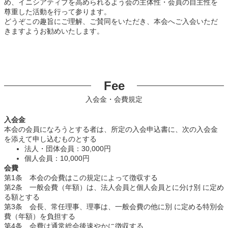
め、イニシアティブを高められるよう会の主体性・会員の自主性を
尊重した活動を行って参ります。
どうぞこの趣旨にご理解、ご賛同をいただき、本会へご入会いただ
きますようお勧めいたします。
Fee
入会金・会費規定
入会金
本会の会員になろうとする者は、所定の入会申込書に、次の入会金
を添えて申し込むものとする
法人・団体会員：30,000円
個人会員：10,000円
会費
第1条 本会の会費はこの規定によって徴収する
第2条 一般会費（年額）は、法人会員と個人会員とに分け別 に定め
る額とする
第3条 会長、常任理事、理事は、一般会費の他に別 に定める特別会
費（年額）を負担する
第4条 会費は通常総会後速やかに徴収する