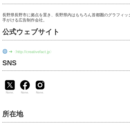
長野県長野市に拠点を置き、長野県内はもちろん首都圏のグラフィック
手がける広告制作会社。
公式ウェブサイト
➜
〈http://creativefact.jp〉
SNS
None.
None.
None.
所在地