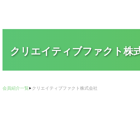
内
容
を
ス
キ
ッ
プ
クリエイティブファクト株
会員紹介一覧
クリエイティブファクト株式会社
▶