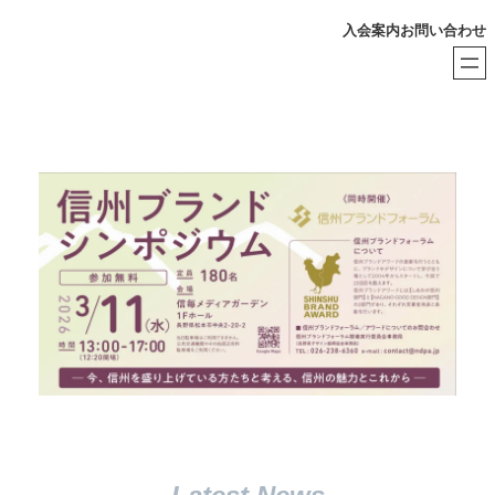
内
入会案内
お問い合わせ
容
を
ス
キ
ッ
プ