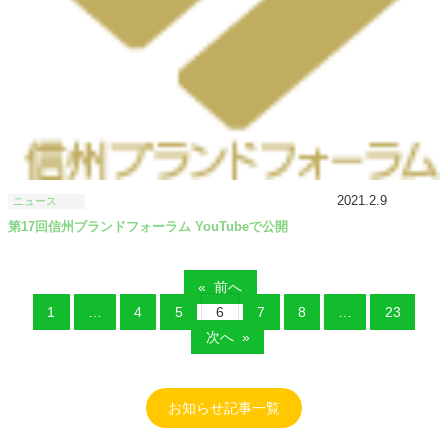
2021.2.9
ニュース
第17回信州ブランドフォーラム YouTubeで公開
«
前へ
1
…
4
5
6
7
8
…
23
次へ
»
お知らせ記事一覧