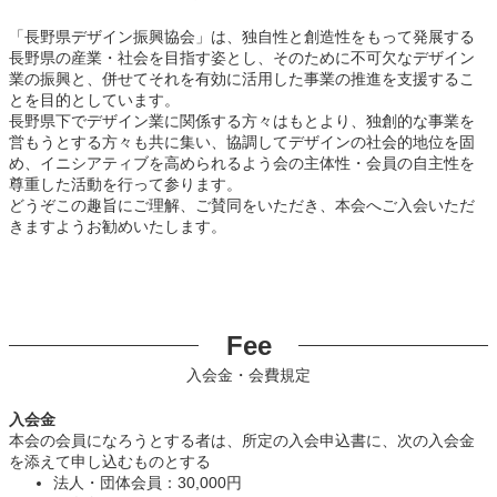
「長野県デザイン振興協会」は、独自性と創造性をもって発展する
長野県の産業・社会を目指す姿とし、そのために不可欠なデザイン
業の振興と、併せてそれを有効に活用した事業の推進を支援するこ
とを目的としています。
長野県下でデザイン業に関係する方々はもとより、独創的な事業を
営もうとする方々も共に集い、協調してデザインの社会的地位を固
め、イニシアティブを高められるよう会の主体性・会員の自主性を
尊重した活動を行って参ります。
どうぞこの趣旨にご理解、ご賛同をいただき、本会へご入会いただ
きますようお勧めいたします。
Fee
入会金・会費規定
入会金
本会の会員になろうとする者は、所定の入会申込書に、次の入会金
を添えて申し込むものとする
法人・団体会員：30,000円