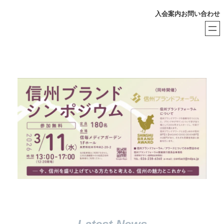
内
入会案内
お問い合わせ
容
を
ス
キ
ッ
プ